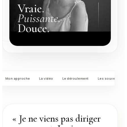
Vraie.
Puissante.
Douce.
Mon approche
La vidéo
Le déroulement
Les souvenirs
« Je ne viens pas diriger