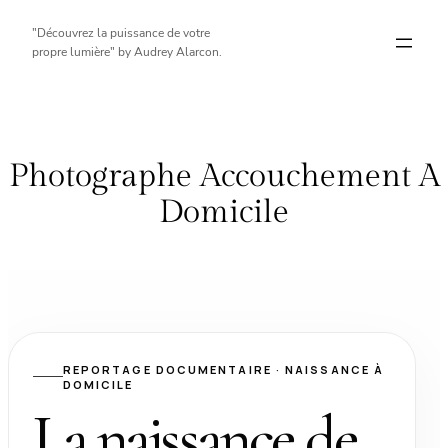
Aller
"Découvrez la puissance de votre
au
propre lumière" by Audrey Alarcon.
contenu
Photographe Accouchement A
Domicile
REPORTAGE DOCUMENTAIRE · NAISSANCE À
DOMICILE
La naissance de