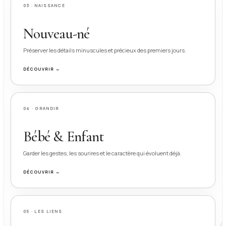
03 · NAISSANCE
Nouveau-né
Préserver les détails minuscules et précieux des premiers jours.
DÉCOUVRIR →
04 · GRANDIR
Bébé & Enfant
Garder les gestes, les sourires et le caractère qui évoluent déjà.
DÉCOUVRIR →
05 · LES LIENS