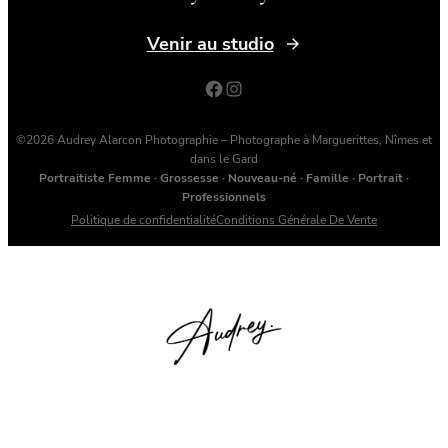
Venir au studio
Facebook
Instagram
©2026 Audrey Alarcon Photographie – Photographe à Marguerittes, Nîmes et
dans le Gard
Portraitiste Femme · Grossesse · Nouveau-né · Famille · Portrait ·
Professionnels
Politique de confidentialité
Conditions Générale De Vente