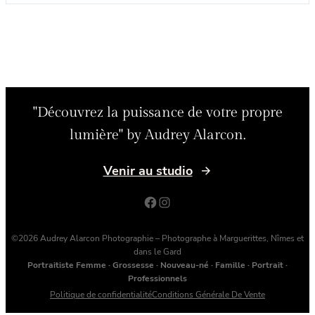
"Découvrez la puissance de votre propre
lumière" by Audrey Alarcon.
Venir au studio
Facebook
Instagram
©2026 Audrey Alarcon Photographie – Photographe à Marguerittes, Nîmes et
dans le Gard
Portraitiste Femme · Grossesse · Nouveau-né · Famille · Portrait ·
Professionnels
Politique de confidentialité
Conditions Générale De Vente