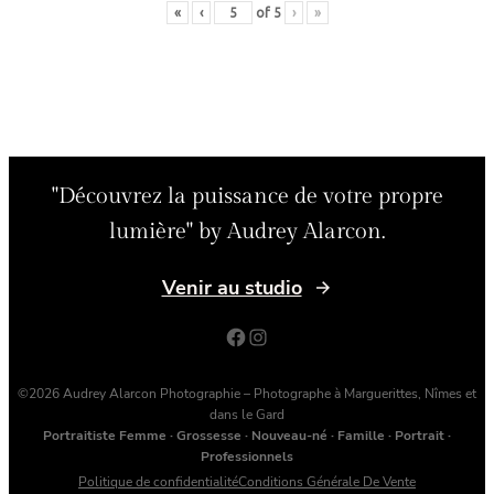
«
‹
of
5
›
»
"Découvrez la puissance de votre propre
lumière" by Audrey Alarcon.
Venir au studio
Facebook
Instagram
©2026 Audrey Alarcon Photographie – Photographe à Marguerittes, Nîmes et
dans le Gard
Portraitiste Femme · Grossesse · Nouveau-né · Famille · Portrait ·
Professionnels
Politique de confidentialité
Conditions Générale De Vente