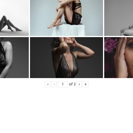
«
‹
of
2
›
»