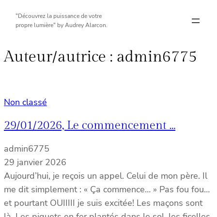
Aller
"Découvrez la puissance de votre
au
propre lumière" by Audrey Alarcon.
contenu
Auteur/autrice :
admin6775
Non classé
29/01/2026, Le commencement …
admin6775
29 janvier 2026
Aujourd’hui, je reçois un appel. Celui de mon père. Il
me dit simplement : « Ça commence… » Pas fou fou…
et pourtant OUIIIII je suis excitée! Les maçons sont
là. Les piquets en fer plantés dans le sol, les ficelles